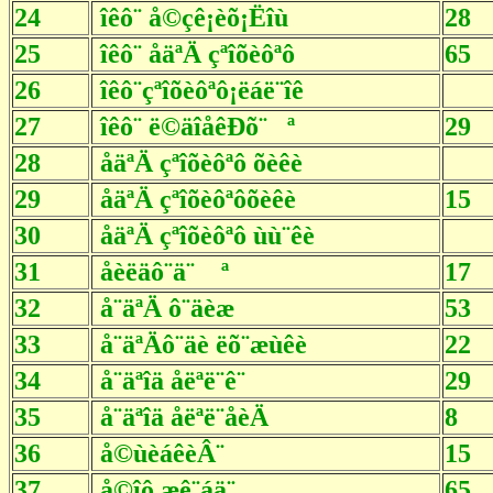
24
îêô¨ å©çê¡èõ¡Ëîù
28
25
îêô¨ åäªÄ çªîõèôªô
65
26
îêô¨çªîõèôªô¡ëáë¨îê
27
îêô¨ ë©äîåêÐõ¨ ª
29
28
åäªÄ çªîõèôªô õèêè
29
åäªÄ çªîõèôªôõèêè
15
30
åäªÄ çªîõèôªô ùù¨êè
31
åèëäô¨ä¨ ª
17
32
å¨äªÄ ô¨äèæ
53
33
å¨äªÄô¨äè ëõ¨æùêè
22
34
å¨äªîä åëªë¨ê¨
29
35
å¨äªîä åëªë¨åèÄ
8
36
å©ùèáêèÂ¨
15
37
å©îô æê¨áä¨
65