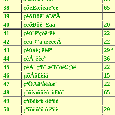
38
çõèËæîëäëªëè
65
39
çèõÐôê¨ å¨äªÄ
40
çèõÐôê¨ £ää¨
20
41
çèù¨ëªçôëªëè
22
42
çèù¨¢ªà æèëèÂ¨
22
43
çèùáè¡¦ëèëª
29 ª
44
çèÁ¨ëèëª
36
45
çèÁ¨ ¡ªõ¨ æ¨õ¨õè£¡¦îê
22
46
µõÁõ£èîá
15
47
çªÕÁäªåèáæ¨
22
48
ç¨õèäôõèù¨òÐò¨
65
49
çªîõèôªô ôëªëè
50
çªîõèôªô ôëªëè
29