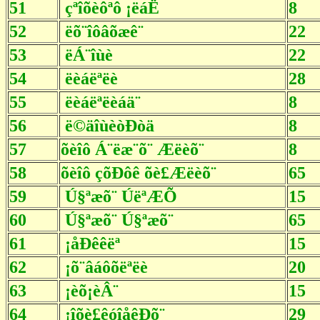
51
çªîõèôªô ¡ëáË
8
52
ëõ¨îôâõæê¨
22
53
ëÁ¨îùè
22
54
ëèáëªëè
28
55
ëèáëªëèáä¨
8
56
ë©äîùèòÐòä
8
57
õèîô Á¨ëæ¨õ¨ Æëèõ¨
8
58
õèîô çõÐôê õè£Æëèõ¨
65
59
Ú§ªæõ¨ ÚëªÆÕ
15
60
Ú§ªæõ¨ Ú§ªæõ¨
65
61
¡åÐêêëª
15
62
¡õ¨âáôõëªëè
20
63
¡èõ¡èÂ¨
15
64
¡îõè£êóîåêÐõ¨
29