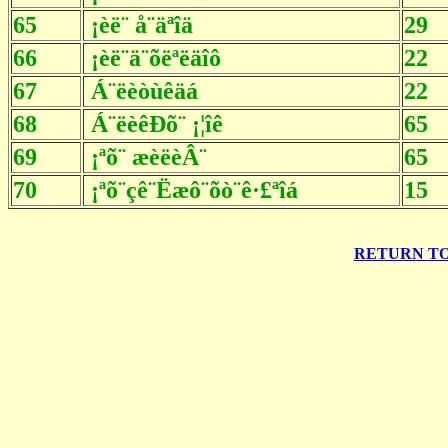
65
¡èë¨ å¨äªîä
29
66
¡èë¨ä¨õëªëäîô
22
67
Á¨ëèòùêäá
22
68
Á¨ëèêÐõ¨ ¡¦îê
65
69
¡ªõ¨ æèëèÂ¨
65
70
¡ªõ¨çê¨Ëæô¨õò¨ê·£ªîá
15
RETURN TO