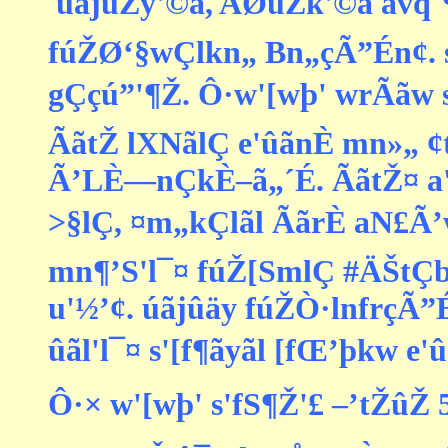
 úãjûŽy'©ã, AØúŽk'©ã a­vq
fúŽØ‘§wÇlkn„ Bn„çÃ”Én¢. 
gÇçú”'¶Ž. Ô·w'[wþ' wrÃãw s
ÃãtŽ lXNãlÇ e'ûãnÈ mn»„ ¢t
Ã’LÈ—nÇkÈ–ã„´É. ÃãtŽ¤ a'w
>§lÇ, ¤m„kÇlãl ÃãrÈ aN£Ã
mn¶’S'l¯¤ fúŽ[SmlÇ #ÄŠtÇb½
u'½’¢. úãjûäy fúŽÒ·lnfrçÃ”
ûãl'l¯¤ s'[f¶ãyãl [fŒ’þkw e'ûã 
Ô·× w'[wþ' s'fS¶Ž'£ –’tŽûŽ 5