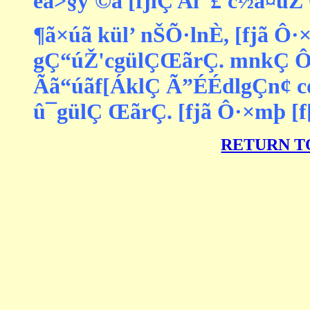
êã>§y'©ã [fjlÇ Al¯£'c½ã¤ûŽ 
¶ã×úã kül’ nŠÕ·lnÈ, [fjã Ô·×
gÇ“úŽ'cgülÇŒãrÇ. mnkÇ Ô·r
Ãã“úãf[ÁklÇ Ã”ÉÉdlgÇn¢ cd
û¯gülÇ ŒãrÇ. [fjã Ô·×mþ [
RETURN T