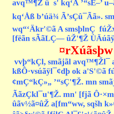
a­vq™¶Ž û¯s' kq‘Å ’“sÈ–’ 
kq‘Åß b’úä¾ Ã’sÇû¯Ãã». sm
wq“‘Äkr'©ã A smsþlnÇ  fúŽx
[fëãn sÃãLÇ— ûŽ'¶Ž ÙÄúãÿl
¤rXúãsþw
 vvþ“kÇl, smãjãl a­vq™¶Žl¯ 
kßÔ·vsúãÿl¯¢dþ ok a'S'©ã f
¢mÇ“kÇ»„ ’“sÇ'¶Ž. mn smãj'
ÃãzÇkl¯u'¶Ž. mn' [fjã Ô·×mþ
ûãv½ã¤ûŽ a[fm“ww, sqšh k»