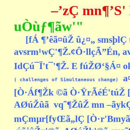
     [fÁ ¶’êã¤ûŽ û¿¤„ smsþlÇ
avsrm¹wÇ'¶Ž.¢Ô·llçÃ”Én, a­
a
( challenges of Simultaneous change)
[Ò·Áf¶Žk ©ã Ò·ŸrÃéÉ'túŽ [
AØúŽûã ­ vq˜¶ŽûŽ mn –ãykÇl
mÇmµr[fyŒã„lÇ [Ò·r'Bmyãþ