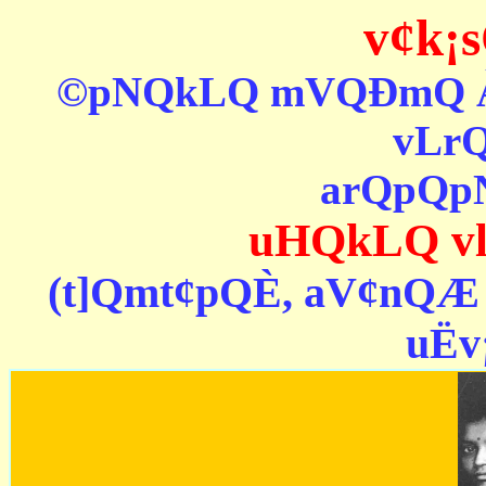
v¢k¡
©pNQkLQ mVQÐmQ À[
vLr
arQpQp
uHQkLQ v
(t]Qmt¢pQÈ, aV¢nQÆ 
uËv