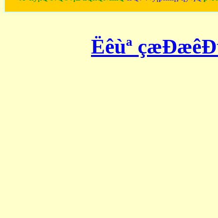
Ëêùª çæÐæêÐ