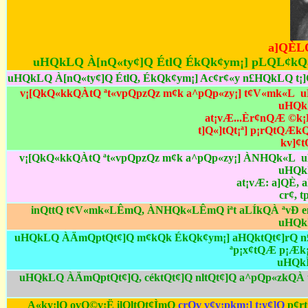
a]QÈL
uHQkLQ À[nQ«ty¢]Q ÉtlQ ÉkQk¢ym¡] pLQL¢kQ
uHQkLQ À[nQ«ty¢]Q ÉtlQ, ÉkQk¢ym¡] Ac¢r¢«y n£HQkLQ t
v¡[QkQ«kkQÀtQ ªt«vpQpzQz m¢k a^pQp«zy¡] t¢V«mk«
uHQk
at¡vÆ...Èr¢nQÆ ©k
t]Q«]tQt¡ª] p¡rQtQÆ
kv]¢
v¡[QkQ«kkQÀtQ ªt«vpQpzQz m¢k a^pQp«zy¡] ÀNHQk«
uHQk
at¡vÆ: a]QÈ, 
cr¢, 
inQttQ t¢V«mk«LÊmQ, ÀNHQk«LÊmQ iªt aLÍkQÀ ªvÐ e
uHQk
uHQkLQ ÀÄmQptQt¢]Q m¢kQk ÉkQk¢ym¡] aHQktQt¢]rQ n£
ªp¡x¢tQÆ p¡Æk
uHQkÏ
uHQkLQ ÀÄmQptQt¢]Q, céktQt¢]Q nltQt¢]Q a^pQp«zk
A«ky¡lQ ovQ©v¡Ë ilQltQt¢ÌmQ
crQv v¢y¡pkm¡] t¡y¢]Q
p¢r